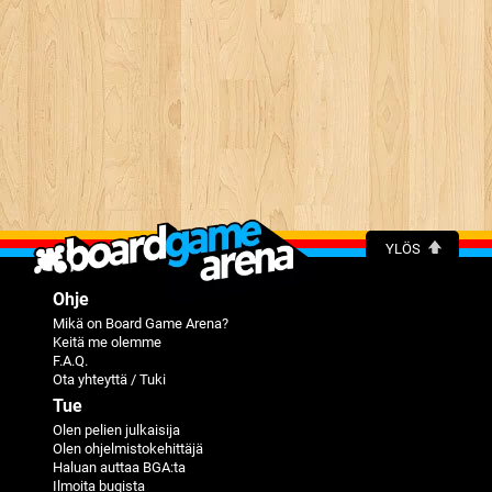
YLÖS
Ohje
Mikä on Board Game Arena?
Keitä me olemme
F.A.Q.
Ota yhteyttä / Tuki
Tue
Olen pelien julkaisija
Olen ohjelmistokehittäjä
Haluan auttaa BGA:ta
Ilmoita bugista