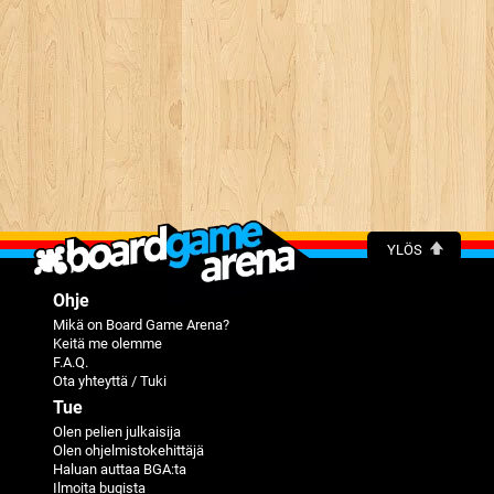
YLÖS
Ohje
Mikä on Board Game Arena?
Keitä me olemme
F.A.Q.
Ota yhteyttä / Tuki
Tue
Olen pelien julkaisija
Olen ohjelmistokehittäjä
Haluan auttaa BGA:ta
Ilmoita bugista