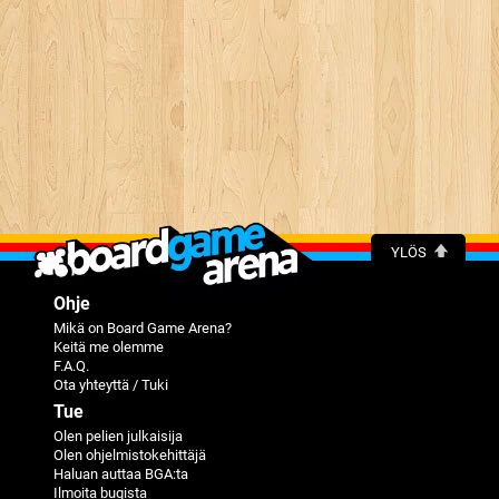
YLÖS
Ohje
Mikä on Board Game Arena?
Keitä me olemme
F.A.Q.
Ota yhteyttä / Tuki
Tue
Olen pelien julkaisija
Olen ohjelmistokehittäjä
Haluan auttaa BGA:ta
Ilmoita bugista