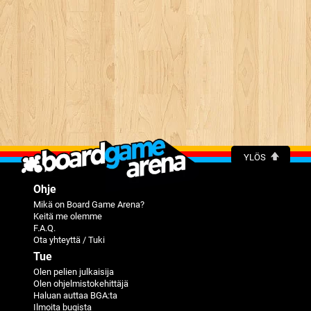
YLÖS
Ohje
Mikä on Board Game Arena?
Keitä me olemme
F.A.Q.
Ota yhteyttä / Tuki
Tue
Olen pelien julkaisija
Olen ohjelmistokehittäjä
Haluan auttaa BGA:ta
Ilmoita bugista