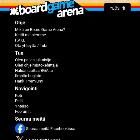
YLÖS
Ohje
Mikä on Board Game Arena?
Keitä me olemme
F.A.Q.
Ota yhteyttä / Tuki
Tue
Olen pelien julkaisija
Olen ohjelmistokehittäjä
Haluan auttaa BGA:ta
Ilmoita bugista
Hanki Premium!
Navigointi
Koti
Pelit
Yhteisö
Foorumit
Seuraa meitä
Seuraa meitä Facebookissa