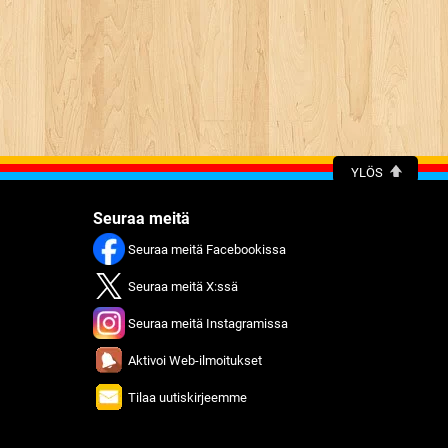
YLÖS
Seuraa meitä
Seuraa meitä Facebookissa
Seuraa meitä X:ssä
Seuraa meitä Instagramissa
Aktivoi Web-ilmoitukset
Tilaa uutiskirjeemme