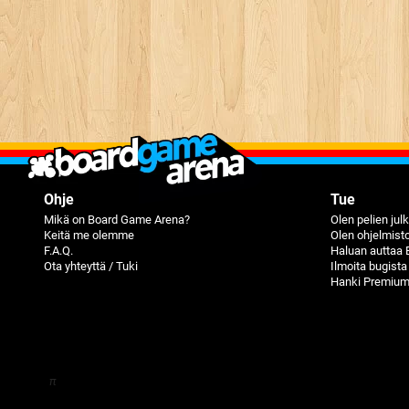
Ohje
Tue
Mikä on Board Game Arena?
Olen pelien julk
Keitä me olemme
Olen ohjelmisto
F.A.Q.
Haluan auttaa 
Ota yhteyttä / Tuki
Ilmoita bugista
Hanki Premium
π