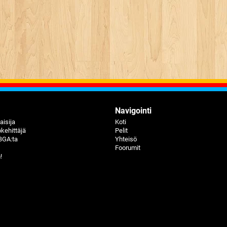
Navigointi
aisija
Koti
kehittäjä
Pelit
BGA:ta
Yhteisö
Foorumit
!