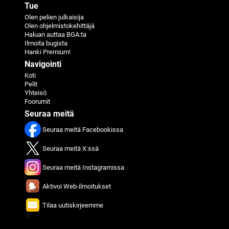
Tue
Olen pelien julkaisija
Olen ohjelmistokehittäjä
Haluan auttaa BGA:ta
Ilmoita bugista
Hanki Premium!
Navigointi
Koti
Pelit
Yhteisö
Foorumit
Seuraa meitä
Seuraa meitä Facebookissa
Seuraa meitä X:ssä
Seuraa meitä Instagramissa
Aktivoi Web-ilmoitukset
Tilaa uutiskirjeemme
π