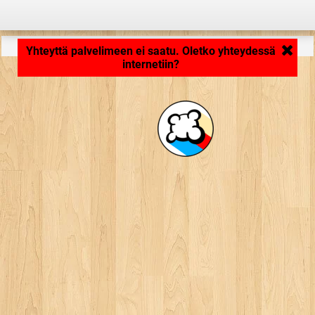
Ladataan... ...