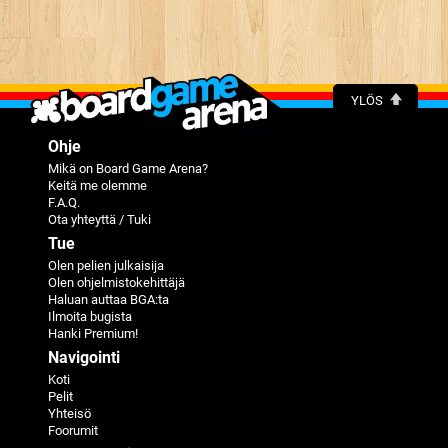
YLÖS
Ohje
Mikä on Board Game Arena?
Keitä me olemme
F.A.Q.
Ota yhteyttä / Tuki
Tue
Olen pelien julkaisija
Olen ohjelmistokehittäjä
Haluan auttaa BGA:ta
Ilmoita bugista
Hanki Premium!
Navigointi
Koti
Pelit
Yhteisö
Foorumit