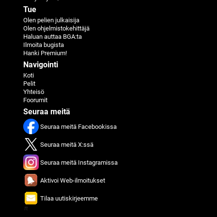
Tue
Olen pelien julkaisija
Olen ohjelmistokehittäjä
Haluan auttaa BGA:ta
Ilmoita bugista
Hanki Premium!
Navigointi
Koti
Pelit
Yhteisö
Foorumit
Seuraa meitä
Seuraa meitä Facebookissa
Seuraa meitä X:ssä
Seuraa meitä Instagramissa
Aktivoi Web-ilmoitukset
Tilaa uutiskirjeemme
π