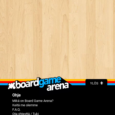
YLÖS
Ohje
Mikä on Board Game Arena?
Keitä me olemme
F.A.Q.
Ota yhteyttä / Tuki