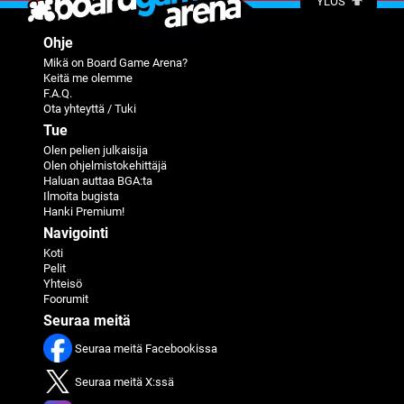
YLÖS
Ohje
Mikä on Board Game Arena?
Keitä me olemme
F.A.Q.
Ota yhteyttä / Tuki
Tue
Olen pelien julkaisija
Olen ohjelmistokehittäjä
Haluan auttaa BGA:ta
Ilmoita bugista
Hanki Premium!
Navigointi
Koti
Pelit
Yhteisö
Foorumit
Seuraa meitä
Seuraa meitä Facebookissa
Seuraa meitä X:ssä