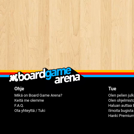
Ohje
Tue
Mikä on Board Game Arena?
Olen pelien julk
Keitä me olemme
Olen ohjelmisto
F.A.Q.
Haluan auttaa 
Ota yhteyttä / Tuki
Ilmoita bugista
Hanki Premium