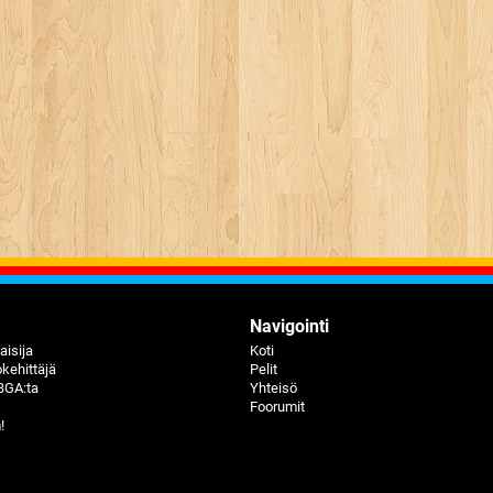
Navigointi
aisija
Koti
kehittäjä
Pelit
BGA:ta
Yhteisö
Foorumit
!