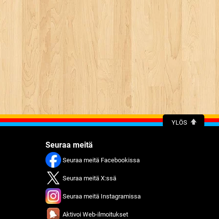
YLÖS
Seuraa meitä
Seuraa meitä Facebookissa
Seuraa meitä X:ssä
Seuraa meitä Instagramissa
Aktivoi Web-ilmoitukset