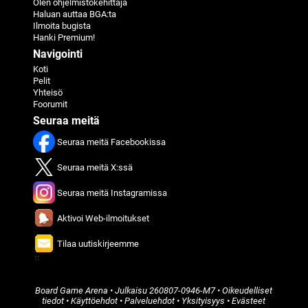
Olen ohjelmistokehittäjä
Haluan auttaa BGA:ta
Ilmoita bugista
Hanki Premium!
Navigointi
Koti
Pelit
Yhteisö
Foorumit
Seuraa meitä
Seuraa meitä Facebookissa
Seuraa meitä X:ssä
Seuraa meitä Instagramissa
Aktivoi Web-ilmoitukset
Tilaa uutiskirjeemme
π
Board Game Arena
• Julkaisu
260807-0946-M7
•
Oikeudelliset
tiedot
•
Käyttöehdot
•
Palveluehdot
•
Yksityisyys
•
Evästeet