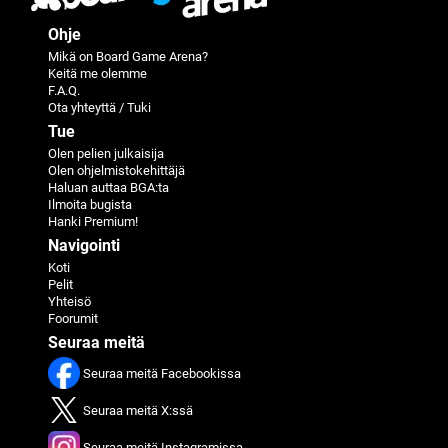
Ohje
Mikä on Board Game Arena?
Keitä me olemme
F.A.Q.
Ota yhteyttä / Tuki
Tue
Olen pelien julkaisija
Olen ohjelmistokehittäjä
Haluan auttaa BGA:ta
Ilmoita bugista
Hanki Premium!
Navigointi
Koti
Pelit
Yhteisö
Foorumit
Seuraa meitä
Seuraa meitä Facebookissa
Seuraa meitä X:ssä
Seuraa meitä Instagramissa