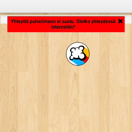
Ladataan... ...