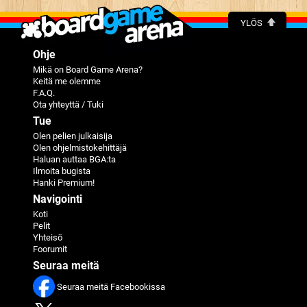
YLÖS
Ohje
Mikä on Board Game Arena?
Keitä me olemme
F.A.Q.
Ota yhteyttä / Tuki
Tue
Olen pelien julkaisija
Olen ohjelmistokehittäjä
Haluan auttaa BGA:ta
Ilmoita bugista
Hanki Premium!
Navigointi
Koti
Pelit
Yhteisö
Foorumit
Seuraa meitä
Seuraa meitä Facebookissa