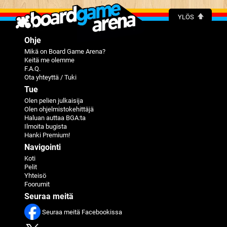
YLÖS
Ohje
Mikä on Board Game Arena?
Keitä me olemme
F.A.Q.
Ota yhteyttä / Tuki
Tue
Olen pelien julkaisija
Olen ohjelmistokehittäjä
Haluan auttaa BGA:ta
Ilmoita bugista
Hanki Premium!
Navigointi
Koti
Pelit
Yhteisö
Foorumit
Seuraa meitä
Seuraa meitä Facebookissa