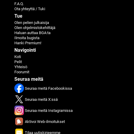
F.A.Q.
Ota yhteyttä / Tuki
Tue
Olen pelien julkaisija
Olen ohjelmistokehittäjä
Haluan auttaa BGA:ta
Ilmoita bugista
Hanki Premium!
Navigointi
Koti
Pelit
Yhteisö
Foorumit
Seuraa meitä
Seuraa meitä Facebookissa
Seuraa meitä X:ssä
Seuraa meitä Instagramissa
Aktivoi Web-ilmoitukset
Tilaa uutiskirjeemme