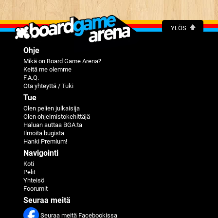
YLÖS
Ohje
Mikä on Board Game Arena?
Keitä me olemme
F.A.Q.
Ota yhteyttä / Tuki
Tue
Olen pelien julkaisija
Olen ohjelmistokehittäjä
Haluan auttaa BGA:ta
Ilmoita bugista
Hanki Premium!
Navigointi
Koti
Pelit
Yhteisö
Foorumit
Seuraa meitä
Seuraa meitä Facebookissa