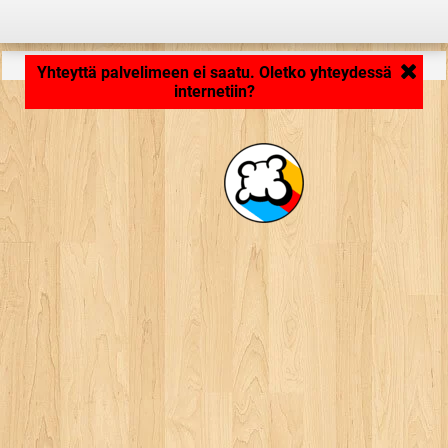
Ladataan... ...