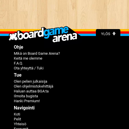
YLÖS
Ohje
Mikä on Board Game Arena?
Keitä me olemme
F.A.Q.
Ota yhteyttä / Tuki
Tue
Olen pelien julkaisija
Olen ohjelmistokehittäjä
Haluan auttaa BGA:ta
Ilmoita bugista
Hanki Premium!
Navigointi
Koti
Pelit
Yhteisö
Foorumit