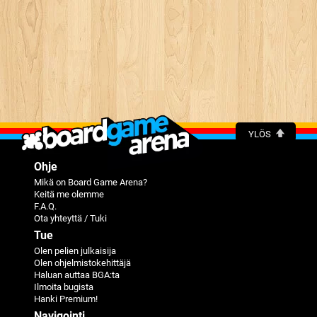
YLÖS
Ohje
Mikä on Board Game Arena?
Keitä me olemme
F.A.Q.
Ota yhteyttä / Tuki
Tue
Olen pelien julkaisija
Olen ohjelmistokehittäjä
Haluan auttaa BGA:ta
Ilmoita bugista
Hanki Premium!
Navigointi