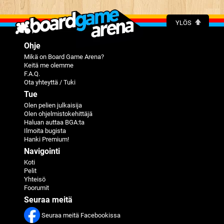
YLÖS
Ohje
Mikä on Board Game Arena?
Keitä me olemme
F.A.Q.
Ota yhteyttä / Tuki
Tue
Olen pelien julkaisija
Olen ohjelmistokehittäjä
Haluan auttaa BGA:ta
Ilmoita bugista
Hanki Premium!
Navigointi
Koti
Pelit
Yhteisö
Foorumit
Seuraa meitä
Seuraa meitä Facebookissa